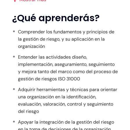
conocer herramientas avanzadas para la
correcta interpretación, el establecimiento del
¿Qué aprenderás?
marco y la aplicación de procesos acorde a las
recomendaciones de Gestión del Riesgos ISO
Comprender los fundamentos y principios de
31000. De igual manera conocerá las mejores
la gestión de riesgo, y su aplicación en la
prácticas de gestión del riesgo para la
organización
identificación, evaluación, tratamiento y
seguimiento continuo de riesgos de manera
Entender las actividades diseño,
eficaz, adaptando la gestión a los cambios del
implementación, aseguramiento, seguimiento
entorno empresarial sobre la base de garantías
y mejora tanto del marco como del proceso de
razonables para el cumplimiento de los objetivos
gestión de riesgos ISO 31000
y misión de una organización.
Adquirir herramientas y técnicas para orientar
una organización en la identificación,
Una vez presente el examen:
evaluación, valoración, control y seguimiento
del riesgo
Una vez domine los conceptos y elementos clave
de la Gestión de Riesgos, podrá presentar el
Apoyar la integración de la gestión del riesgo
examen y solicitar una certificación de Gerente
en la toma de decisiones de la organización