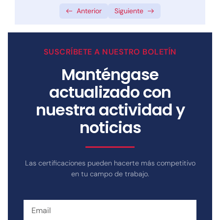
0/1
Anterior
Siguiente
CERTIFICACIÓN
0/4
Certificación Provisional – Nivel 0
SUSCRÍBETE A NUESTRO BOLETÍN
Manténgase
Certificación – Nivel 1
actualizado con
Certificación – Nivel 2
nuestra actividad y
Certificación – Nivel 3
noticias
Las certificaciones pueden hacerte más competitivo
en tu campo de trabajo.