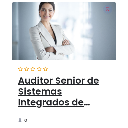
Auditor Senior de
Sistemas
Integrados de
Gestión de
Cumplimiento ISO
0