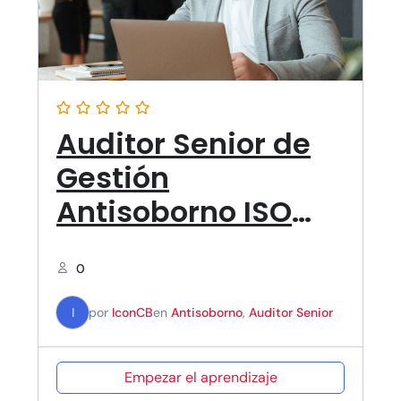
Auditor Senior de
Gestión
Antisoborno ISO
37001
0
I
por
IconCB
en
Antisoborno
,
Auditor Senior
Empezar el aprendizaje