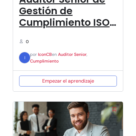
Gestión de
Cumplimiento ISO
37301
0
por
IconCB
en
Auditor Senior
,
I
Cumplimiento
Empezar el aprendizaje