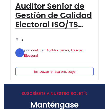
Auditor Senior de
Gestión de Calidad
Electoral ISO/TS
54001
0
por
IconCB
en
Auditor Senior
,
Calidad
I
Electoral
Empezar el aprendizaje
SUSCRÍBETE A NUESTRO BOLETÍN
Manténgase