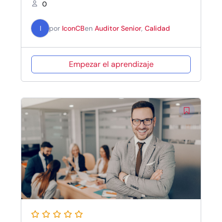
0
I
por
IconCB
en
Auditor Senior
,
Calidad
Empezar el aprendizaje