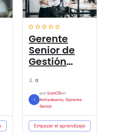
Gerente
Senior de
Gestión
o
Antisoborno
ISO 37001
0
por
IconCB
en
I
Antisoborno
,
Gerente
Senior
e
Empezar el aprendizaje