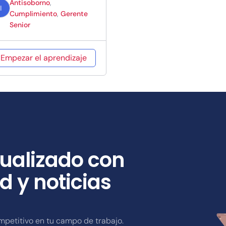
Antisoborno
,
Cumplimien
I
Cumplimiento
,
Gerente
Senior
o ISO 37301
 Gestión
Empezar el aprendizaje
Antisoborno
SO 37001
ualizado con
d y noticias
mpetitivo en tu campo de trabajo.