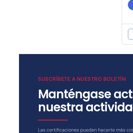
t
y
I
SUSCRÍBETE A NUESTRO BOLETÍN
Manténgase act
nuestra activida
Las certificaciones pueden hacerte más co