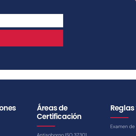
iones
Áreas de
Reglas 
Certificación
Examen de c
Antisoborno ISO 37301