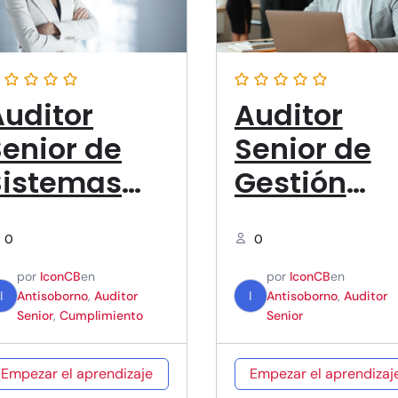
Auditor
Auditor
Senior de
Senior de
Sistemas
Gestión
Integrados
Antisoborn
de Gestión
ISO 37001
0
0
de
por
IconCB
en
por
IconCB
en
I
Antisoborno
,
Auditor
I
Antisoborno
,
Auditor
Cumplimien
Senior
,
Cumplimiento
Senior
o ISO 37301
Empezar el aprendizaje
Empezar el aprendizaj
 Gestión