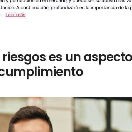
en y percepción en el mercado, y puede ser su activo más val
tación. A continuación, profundizaré en la importancia de la 
a …
Leer más
e riesgos es un aspec
e cumplimiento