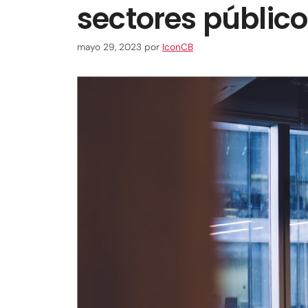
sectores públic
mayo 29, 2023
por
IconCB