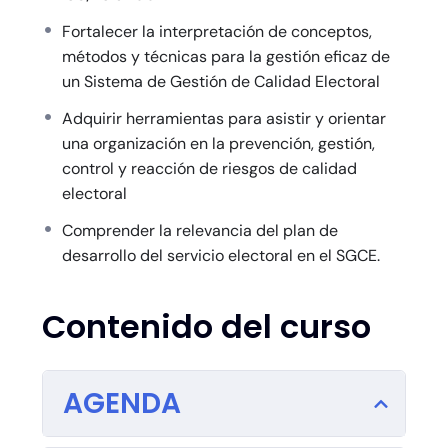
del organismo electoral, asegurando el logro de
Fortalecer la interpretación de conceptos,
sus objetivos y su misión.
métodos y técnicas para la gestión eficaz de
un Sistema de Gestión de Calidad Electoral
Una vez presente el examen:
Adquirir herramientas para asistir y orientar
Una vez domine los conceptos y elementos clave
una organización en la prevención, gestión,
de los Sistemas de Gestión de Calidad Electoral
control y reacción de riesgos de calidad
(SGCE), podrá presentar el examen y solicitar
electoral
una certificación de
Gerente Senior de Gestión
Comprender la relevancia del plan de
de Calidad Electoral ISO/TS 54001
. Con esta
desarrollo del servicio electoral en el SGCE.
certificación demostrará que usted tiene el
conocimiento, la experiencia y competencias
profesionales para diseñar, implementar,
Contenido del curso
mantener y mejorar un SGCE ISO/TS 54001 en
una organización.
AGENDA