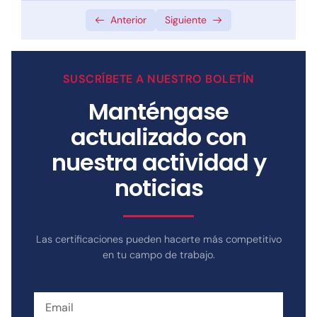
0/1
Anterior
Siguiente
CERTIFICACIÓN
0/3
Certificación Provisional – Nivel 0
SUSCRÍBETE A NUESTRO BOLETÍN
Certificación – Nivel 1
Manténgase
actualizado con
Certificación – Nivel 2
nuestra actividad y
noticias
Las certificaciones pueden hacerte más competitivo
en tu campo de trabajo.